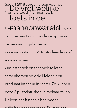
Sedert
2018
zorgt
Heleen voor de
De vrouwelijke
"female touch" binnen EGT.
toets in de
mannenwereld
De appel viel niet ver van de boom, als
dochter van Eric groeide ze op tussen
de verwarmingsbuizen en
zekeringkasten. In 2016 studeerde ze af
als elektricien.
Om
esthetiek
en techniek te laten
samenkomen volgde Heleen een
graduaat interieur inrichter. Zo kunnen
deze 2 puzzelstukken in mekaar vallen.
Heleen heeft net als haar vader
altijd
honger
naar meer. Ze verdiept